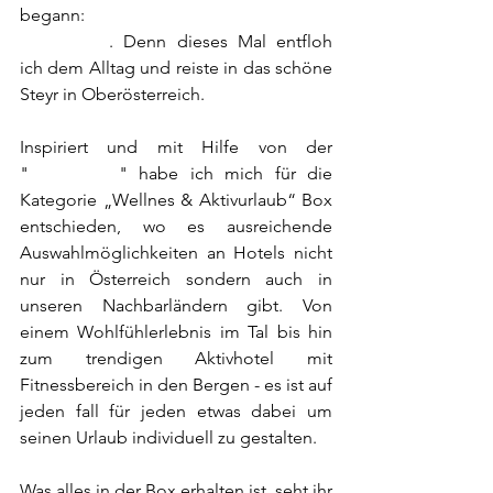
begann: 
WEEKEND ESCAPE | 
MÜNCHEN
. Denn dieses Mal entfloh 
ich dem Alltag und reiste in das schöne 
Steyr in Oberösterreich.
Inspiriert und mit Hilfe von der 
"
Urlaubsbox
" habe ich mich für die 
Kategorie „Wellnes & Aktivurlaub“ Box 
entschieden, wo es ausreichende 
Auswahlmöglichkeiten an Hotels nicht 
nur in Österreich sondern auch in 
unseren Nachbarländern gibt. Von 
einem Wohlfühlerlebnis im Tal bis hin 
zum trendigen Aktivhotel mit 
Fitnessbereich in den Bergen - es ist auf 
jeden fall für jeden etwas dabei um 
seinen Urlaub individuell zu gestalten.
Was alles in der Box erhalten ist, seht ihr 