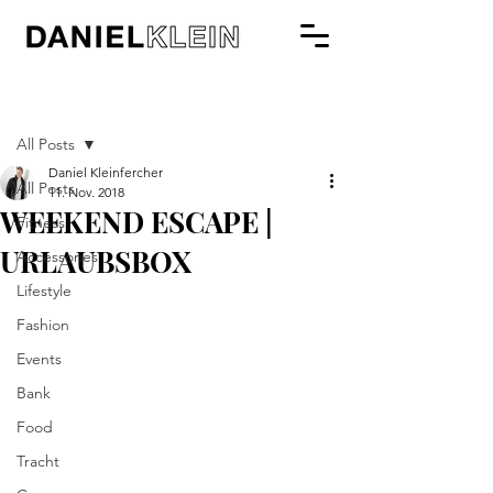
Beitrag
All Posts
Daniel Kleinfercher
All Posts
11. Nov. 2018
WEEKEND ESCAPE |
Fitness
URLAUBSBOX
Accessories
Lifestyle
Fashion
Events
Bank
Food
Tracht