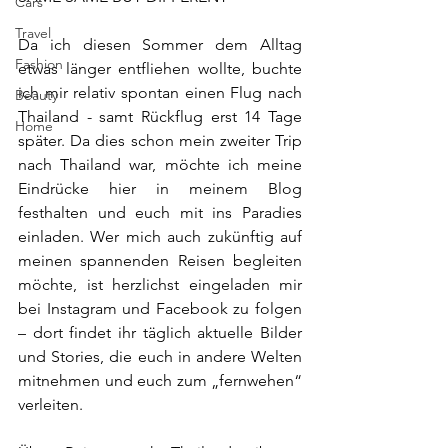
Cars
Travel
Da ich diesen Sommer dem Alltag 
Fashion
etwas länger entfliehen wollte, buchte 
ich mir relativ spontan einen Flug nach 
Beauty
Thailand - samt Rückflug erst 14 Tage 
Home
später. Da dies schon mein zweiter Trip 
nach Thailand war, möchte ich meine 
Eindrücke hier in meinem Blog 
festhalten und euch mit ins Paradies 
einladen. Wer mich auch zukünftig auf 
meinen spannenden Reisen begleiten 
möchte, ist herzlichst eingeladen mir 
bei Instagram und Facebook zu folgen 
– dort findet ihr täglich aktuelle Bilder 
und Stories, die euch in andere Welten 
mitnehmen und euch zum „fernwehen“ 
verleiten.