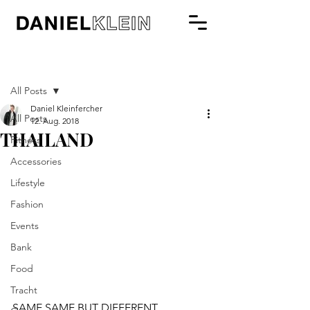
Beitrag
All Posts
Daniel Kleinfercher
All Posts
12. Aug. 2018
THAILAND
Fitness
Accessories
Lifestyle
Fashion
Events
Bank
Food
Tracht
SAME SAME BUT DIFFERENT