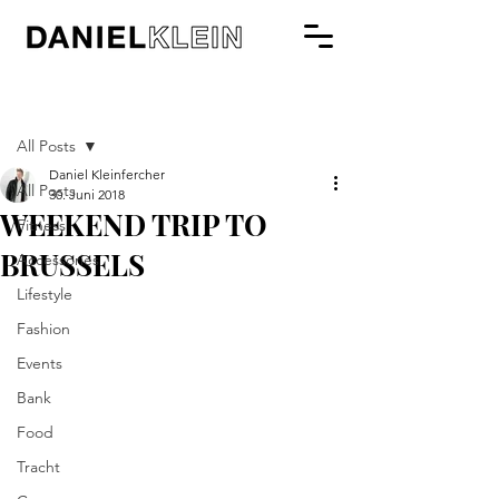
Beitrag
All Posts
Daniel Kleinfercher
All Posts
30. Juni 2018
WEEKEND TRIP TO
Fitness
BRUSSELS
Accessories
Lifestyle
Fashion
Events
Bank
Food
Tracht