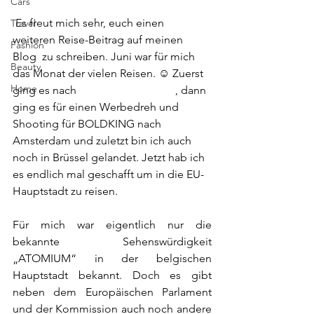
Cars
 Es freut mich sehr, euch einen 
Travel
weiteren Reise-Beitrag auf meinen 
Fashion
Blog  zu schreiben. Juni war für mich 
Beauty
das Monat der vielen Reisen. ☺️ Zuerst 
Home
ging es nach 
Barcelona mit SEAT
, dann 
ging es für einen Werbedreh und 
Shooting für BOLDKING nach 
Amsterdam und zuletzt bin ich auch 
noch in Brüssel gelandet. Jetzt hab ich 
es endlich mal geschafft um in die EU-
Hauptstadt zu reisen. 
Für mich war eigentlich nur die 
bekannte Sehenswürdigkeit 
„ATOMIUM“ in der belgischen 
Hauptstadt bekannt. Doch es gibt 
neben dem Europäischen Parlament 
und der Kommission auch noch andere 