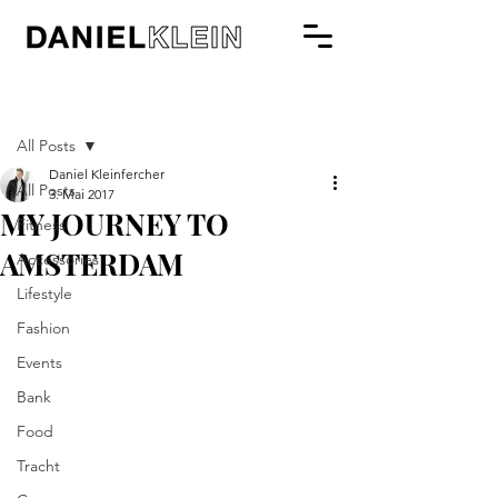
Beitrag
All Posts
Daniel Kleinfercher
All Posts
3. Mai 2017
MY JOURNEY TO
Fitness
AMSTERDAM
Accessories
Lifestyle
Fashion
Events
Bank
Food
Tracht