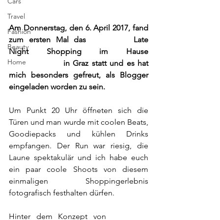
Cars
Travel
Am Donnerstag, den 6. April 2017, fand 
Fashion
zum ersten Mal das 
INFECTED
 Late 
Beauty
Night Shopping im Hause 
Home
Kastner&Öhler
 in Graz statt und es hat 
mich besonders gefreut, als Blogger 
eingeladen worden zu sein.
Um Punkt 20 Uhr öffneten sich die 
Türen und man wurde mit coolen Beats, 
Goodiepacks und kühlen Drinks 
empfangen. Der Run war riesig, die 
Laune spektakulär und ich habe euch 
ein paar coole Shoots von diesem 
einmaligen Shoppingerlebnis 
fotografisch festhalten dürfen.
Hinter dem Konzept von 
INFECTED