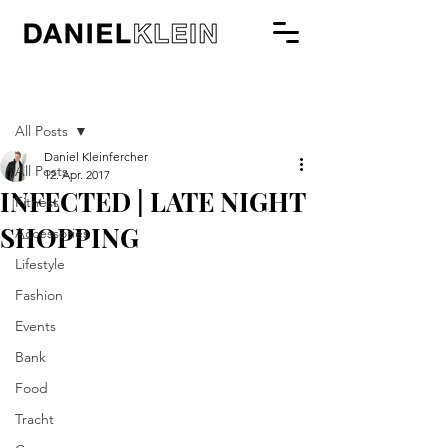
Beitrag
All Posts
Daniel Kleinfercher
All Posts
12. Apr. 2017
INFECTED | LATE NIGHT
Fitness
SHOPPING
Accessories
Lifestyle
Fashion
Events
Bank
Food
Tracht