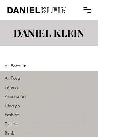
DANIEL KLEIN
Blog
All Posts
All Posts
Fitness
Accessories
Lifestyle
Fashion
Events
Bank