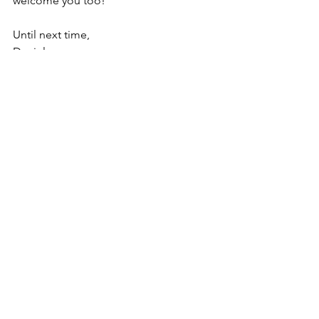
welcome you too!
Until next time,
Daniel
Tags:
model
vienna
photography
danielklein
vip
people
rich
bubbles&pearls
event
Events
Alle ansehen
Aktuelle Beiträge