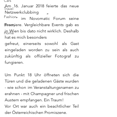
Cars
Am 16. Januar 2018 feierte das neue 
Travel
Netzwerkclubbing „
Bubbles and 
Fashion
Pearls
“ im Novomatic Forum seine 
Premiere. Vergleichbare Events gab es 
Beauty
in Wien bis dato nicht wirklich. Deshalb 
Home
hat es mich besonders 
gefreut, einerseits sowohl als Gast 
eingeladen worden zu sein als auch 
zukünftig als offizieller Fotograf zu 
fungieren.
Um Punkt 18 Uhr öffneten sich die 
Türen und die geladenen Gäste wurden 
- wie schon im Veranstaltungsnamen zu 
erahnen - mit Champagner und frischen 
Austern empfangen. Ein Traum!
Vor Ort war auch ein beachtlicher Teil 
der Österreichischen Promiszene.