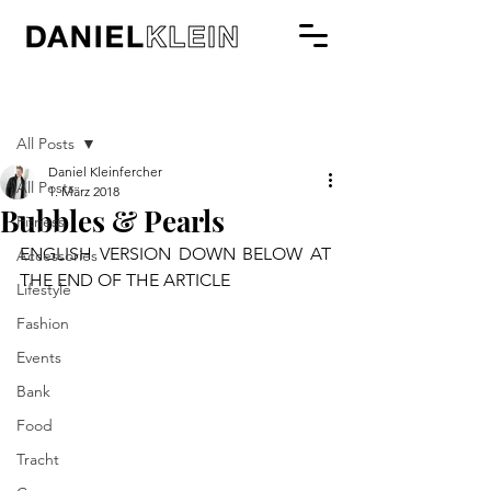
Beitrag
All Posts
Daniel Kleinfercher
All Posts
1. März 2018
Bubbles & Pearls
Fitness
ENGLISH VERSION DOWN BELOW AT 
Accessories
THE END OF THE ARTICLE
Lifestyle
Fashion
Events
Bank
Food
Tracht