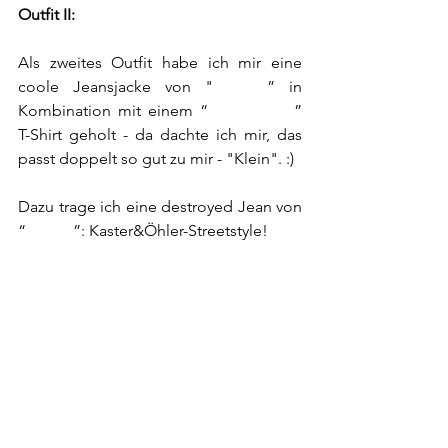
Outfit II:
Als zweites Outfit habe ich mir eine 
coole Jeansjacke von "
GABBA
” in 
Kombination mit einem “
Calvin Klein
” 
T-Shirt geholt - da dachte ich mir, das 
passt doppelt so gut zu mir - "Klein". :) 
Dazu trage ich eine destroyed Jean von 
“
Replay
”: Kaster&Öhler-Streetstyle!