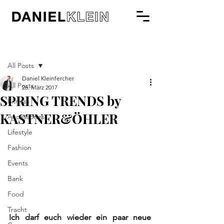
Beitrag
All Posts
Daniel Kleinfercher
All Posts
26. März 2017
SPRING TRENDS by
Fitness
KASTNER&ÖHLER
Accessories
Lifestyle
Fashion
Events
Bank
Food
Tracht
Ich darf euch wieder ein paar neue 