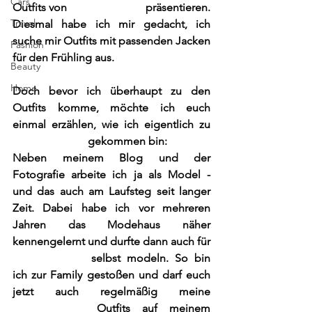
Cars
Outfits von 
Kastner&Öhler
 präsentieren. 
Travel
Diesmal habe ich mir gedacht, ich 
suche mir Outfits mit passenden Jacken 
Fashion
für den Frühling aus.
Beauty
Home
Doch bevor ich überhaupt zu den 
Outfits komme, möchte ich euch 
einmal erzählen, wie ich eigentlich zu 
Kastner&Öhler
 gekommen bin:
Neben meinem Blog und der 
Fotografie arbeite ich ja als Model - 
und das auch am Laufsteg seit langer 
Zeit. Dabei habe ich vor mehreren 
Jahren das Modehaus näher 
kennengelernt und durfte dann auch für 
Kastner&Öhler
 selbst modeln. So bin 
ich zur Family gestoßen und darf euch 
jetzt auch regelmäßig meine 
Kastner&Öhler
 Outfits auf meinem 