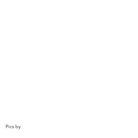
Pics by 
Mex Theodore