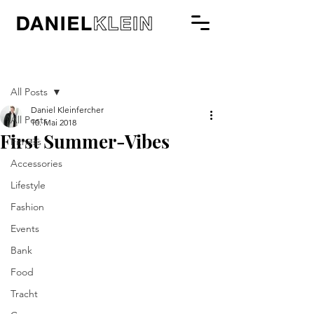
Beitrag
All Posts
Daniel Kleinfercher
All Posts
10. Mai 2018
First Summer-Vibes
Fitness
Accessories
Lifestyle
Fashion
Events
Bank
Food
Tracht