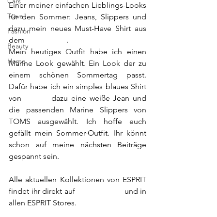
Cars
Einer meiner einfachen Lieblings-Looks 
Travel
für den Sommer: Jeans, Slippers und 
dazu mein neues Must-Have Shirt aus 
Fashion
dem 
Esprit Shop
. 
Beauty
Mein heutiges Outfit habe ich einen 
Home
Marine Look gewählt. Ein Look der zu 
einem schönen Sommertag passt. 
Dafür habe ich ein simples blaues Shirt 
von 
ESPRIT
 dazu eine weiße Jean und 
die passenden Marine Slippers von 
TOMS ausgewählt. Ich hoffe euch 
gefällt mein Sommer-Outfit. Ihr könnt 
schon auf meine nächsten Beiträge 
gespannt sein. 
Alle aktuellen Kollektionen von ESPRIT 
findet ihr direkt auf 
www.esprit.at
 und in 
allen ESPRIT Stores.