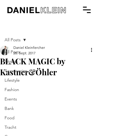
Beitrag
All Posts
Daniel Kleinfercher
All Posts
20. Sept. 2017
BLACK MAGIC by
Fitness
Kastner&Öhler
Accessories
Lifestyle
Fashion
Events
Bank
Food
Tracht