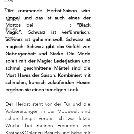
Cars
Travel
Die kommende Herbst-Saison wird 
simpel und das ist auch eines der 
Fashion
Mottos bei 
Kastner&Öhler
: “Black 
Beauty
Magic”. Schwarz ist verführerisch. 
Home
Schwarz ist geheimnisvoll. Schwarz ist 
magisch. Schwarz gibt das Gefühl von 
Geborgenheit und Stärke. Die Mode 
spielt mit der Magie: Lederjacken und 
schmal geschnittene Mäntel sind die 
Must Haves der Saison. Kombiniert mit 
schmalen, konisch zulaufenden Hosen 
ergeben sie einen trendigen Look.
Der Herbst steht vor der Tür und die 
Vorbereitungen in der Modewelt sind 
schon längst vorbei. Ich war letzte 
Woche bei meinen Freunden von 
Kastner&Öhler zu Besuch und habe mir 