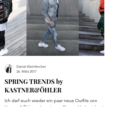
Daniel Kleinfercher
26. März 2017
SPRING TRENDS by
KASTNER&ÖHLER
Ich darf euch wieder ein paar neue Outfits von
Kastner&Öhler präsentieren. Diesmal habe ich mir
gedacht, ich suche mir Outfits mit...