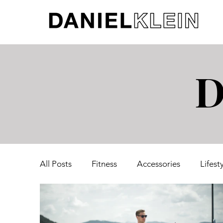
D
All Posts
Fitness
Accessories
Lifest
Travel
Fashion
Beauty
Home