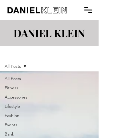
DANIEL KLEIN
Blog
All Posts
All Posts
Fitness
Accessories
Lifestyle
Fashion
Events
Bank