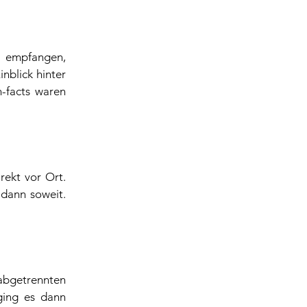
 empfangen, 
nblick hinter 
-facts waren 
ekt vor Ort. 
ann soweit. 
abgetrennten 
ing es dann 