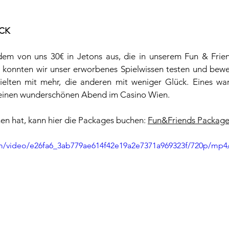
CK
edem von uns 30€ in Jetons aus, die in unserem Fun & Frie
 konnten wir unser erworbenes Spielwissen testen und beweg
ielten mit mehr, die anderen mit weniger Glück. Eines war 
einen wunderschönen Abend im Casino Wien. 
n hat, kann hier die Packages buchen: 
Fun&Friends Package
com/video/e26fa6_3ab779ae614f42e19a2e7371a969323f/720p/mp4/