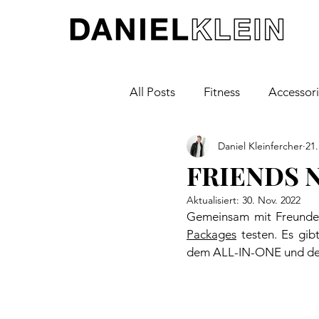
All Posts
Fitness
Accessor
Daniel Kleinfercher
21.
Cars
Travel
Fashion
FRIENDS 
Aktualisiert:
30. Nov. 2022
Gemeinsam mit Freunden
Package
s
 testen. Es gi
dem ALL-IN-ONE und de