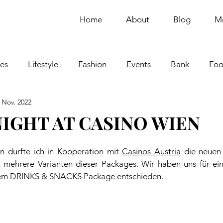
Home
About
Blog
M
ies
Lifestyle
Fashion
Events
Bank
Fo
 Nov. 2022
Beauty
Home
NIGHT AT CASINO WIEN
 durfte ich in Kooperation mit 
Casinos Austria
 die neuen
bt mehrere Varianten dieser Packages. Wir haben uns für ei
m DRINKS & SNACKS Package entschieden.