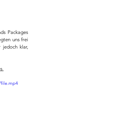
nds Packages 
ten uns frei 
jedoch klar, 
s
.
file.mp4