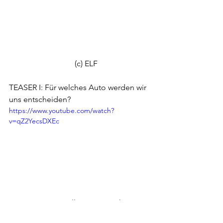
                                 (c) ELF
TEASER I: Für welches Auto werden wir 
uns entscheiden?
https://www.youtube.com/watch?
v=qZ2YecsDXEc
TEASER II: Was sollen wir mitnehmen?
https://www.youtube.com/watch?