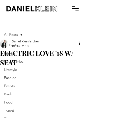
Beitrag
All Posts
Daniel Kleinfercher
All Posts
18. Juli 2018
ELECTRIC LOVE '18 W/
Fitness
SEAT
Accessories
Lifestyle
Fashion
Events
Bank
Food
Tracht