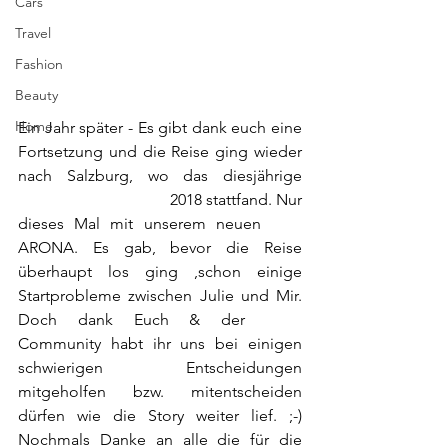
Cars
Travel
Fashion
Beauty
Home
Ein Jahr später - Es gibt dank euch eine 
Fortsetzung und die Reise ging wieder 
nach Salzburg, wo das diesjährige 
Electric Love Festival
 2018 stattfand. Nur 
dieses Mal mit unserem neuen 
Seat
ARONA. Es gab, bevor die Reise 
überhaupt los ging ,schon einige 
Startprobleme zwischen Julie und Mir. 
Doch dank Euch & der 
MISS
Community habt ihr uns bei einigen 
schwierigen Entscheidungen 
mitgeholfen bzw. mitentscheiden 
dürfen wie die Story weiter lief. ;-) 
Nochmals Danke an alle die für die 