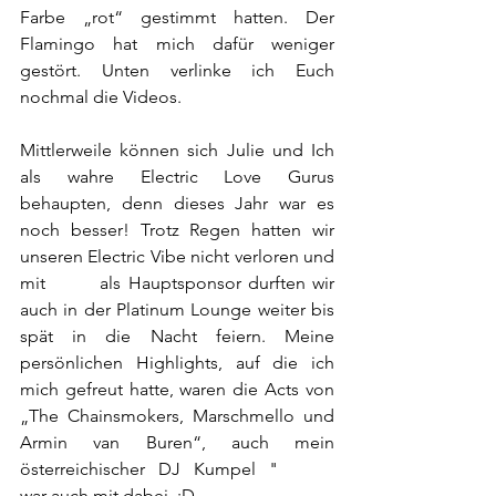
Farbe „rot“ gestimmt hatten. Der 
Flamingo hat mich dafür weniger 
gestört. Unten verlinke ich Euch 
nochmal die Videos.
Mittlerweile können sich Julie und Ich 
als wahre Electric Love Gurus 
behaupten, denn dieses Jahr war es 
noch besser! Trotz Regen hatten wir 
unseren Electric Vibe nicht verloren und 
mit 
SEAT
 als Hauptsponsor durften wir 
auch in der Platinum Lounge weiter bis 
spät in die Nacht feiern. Meine 
persönlichen Highlights, auf die ich 
mich gefreut hatte, waren die Acts von 
„The Chainsmokers, Marschmello und 
Armin van Buren“, auch mein 
österreichischer DJ Kumpel "
Felice
"
war auch mit dabei. :D 