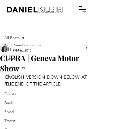
Beitrag
All Posts
Daniel Kleinfercher
All Posts
9. März 2018
CUPRA | Geneva Motor
Fitness
Show
Accessories
Lifestyle
ENGLISH VERSION DOWN BELOW AT 
THE END OF THE ARTICLE
Fashion
Events
Bank
Food
Tracht