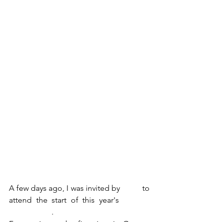
A few days ago, I was invited by
 SEAT
 to 
attend the start of this year's 
Geneva 
Motor Show
.