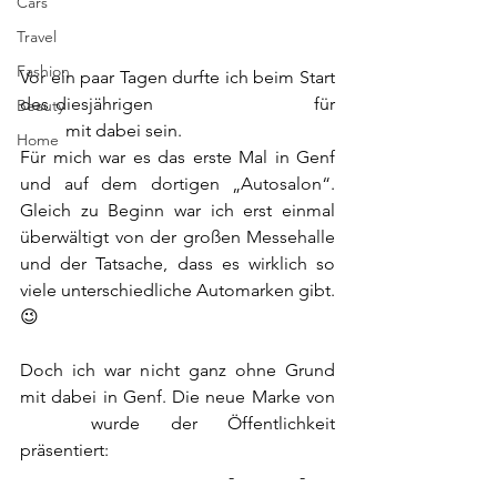
Cars
Travel
Fashion
Vor ein paar Tagen durfte ich beim Start 
des diesjährigen 
Genfer Autosalons 
für 
Beauty
SEAT
 mit dabei sein.
Home
Für mich war es das erste Mal in Genf 
und auf dem dortigen „Autosalon“. 
Gleich zu Beginn war ich erst einmal 
überwältigt von der großen Messehalle 
und der Tatsache, dass es wirklich so 
viele unterschiedliche Automarken gibt. 
😉
Doch ich war nicht ganz ohne Grund 
mit dabei in Genf. Die neue Marke von 
SEAT
 wurde der Öffentlichkeit 
präsentiert:
                                               - 
CUPRA
 - 