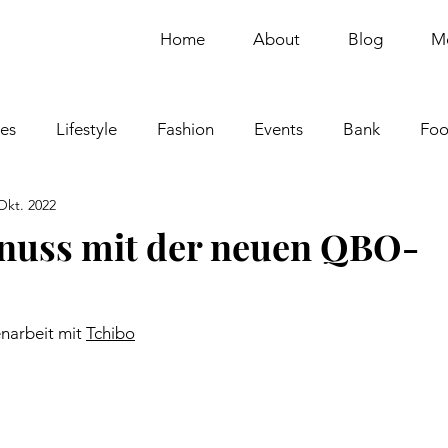
Home
About
Blog
M
ies
Lifestyle
Fashion
Events
Bank
Fo
Okt. 2022
Beauty
Home
nuss mit der neuen QBO-
arbeit mit
Tchibo