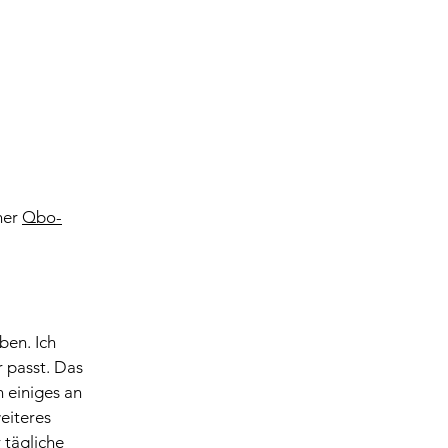
er 
Qbo-
en. Ich 
r passt. Das 
 einiges an 
eiteres 
 tägliche 