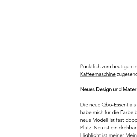
Pünktlich zum heut
igen i
Kaffeemaschine
 zugesen
Neues Design und Materi
Die ne
ue 
Qbo-Essentials
habe mich für die Farbe 
neue Modell ist fast dop
Platz. Neu ist ein drehba
Highlight ist meiner Mein