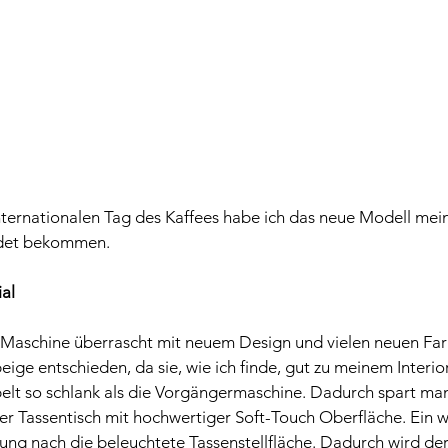
nternationalen Tag des Kaffees habe ich das neue Modell mein
det bek
ommen. 
al 
 Maschine überrascht mit neuem Design und vielen neuen Farb
beige e
ntschieden, da sie, wie ich finde, gut zu meinem Interio
pelt so schlank als die Vorgängermaschine. Dadurch spart man
rer Tassentisch mit hochwertiger Soft-Touch Oberfläche. Ein w
ung nach die beleuchtete Tassenstellfläche. Dadurch wird der