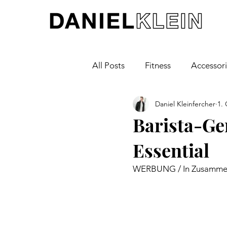
All Posts
Fitness
Accessor
Daniel Kleinfercher
1. 
Cars
Travel
Fashion
Barista-Ge
Essential
WERBUNG / In Zusammen