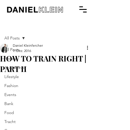
Beitrag
All Posts
Daniel Kleinfercher
All Posts
9. Dez. 2016
HOW TO TRAIN RIGHT |
Fitness
PART II
Accessories
Lifestyle
Fashion
Events
Bank
Food
Tracht