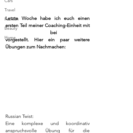
Cars
Travel
Letzte Woche habe ich euch einen 
Fashion
ersten Teil meiner Coaching-Einheit mit 
Beauty
Christoph Pacher
 bei 
John Harris
Home
vorgestellt. Hier ein paar weitere 
Übungen zum Nachmachen:
Russian Twist:
Eine komplexe und koordinativ 
anspruchsvolle Übung für die 