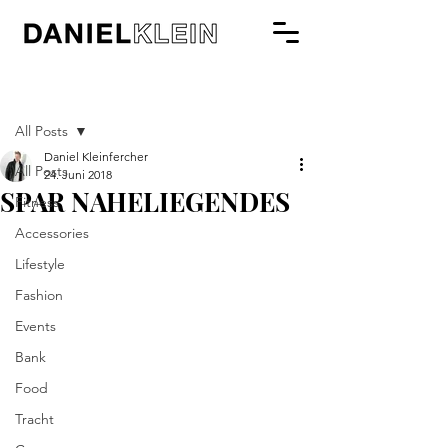
Beitrag
All Posts
Daniel Kleinfercher
All Posts
24. Juni 2018
SPAR NAHELIEGENDES
Fitness
Accessories
Lifestyle
Fashion
Events
Bank
Food
Tracht