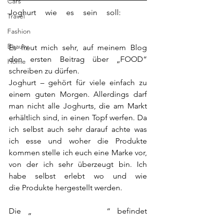
Cars
Joghurt wie es sein soll: 
Klara 
Travel
Fruchtsennerei
Fashion
Beauty
Es freut mich sehr, auf meinem Blog 
den ersten Beitrag über „FOOD“ 
Home
schreiben zu dürfen. 
Joghurt – gehört für viele einfach zu 
einem guten Morgen. Allerdings darf 
man nicht alle Joghurts, die am Markt 
erhältlich sind, in einen Topf werfen. Da 
ich selbst auch sehr darauf achte was 
ich esse und woher die Produkte 
kommen stelle ich euch eine Marke vor, 
von der ich sehr überzeugt bin. Ich 
habe selbst erlebt wo und wie 
die Produkte hergestellt werden.
Die „
Klara Fruchtsennerei
“ befindet 