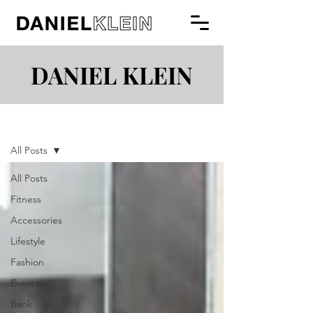
DANIEL KLEIN
Blog
All Posts
All Posts
Fitness
Accessories
Lifestyle
Fashion
Events
Bank