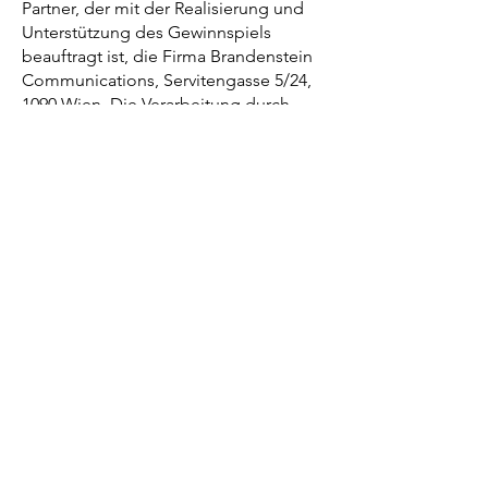
Partner, der mit der Realisierung und
Unterstützung des Gewinnspiels
beauftragt ist, die Firma Brandenstein
Communications, Servitengasse 5/24,
1090 Wien. Die Verarbeitung durch
Brandenstein Communications erfolgt
nach den Vorgaben der VBF Tech
Austria GmbH auf Basis eines
Datenverarbeitungsvertrages. Mit der
Teilnahme an dem Gewinnspiel stimmt
jeder der Teilnehmer*innen der
Erhebung, Speicherung und Nutzung
seiner Daten durch die VBF Tech
Austria GmbH für die Durchführung
des Gewinnspiels zu. Den
Teilnehmer*innen steht es jederzeit
frei, auch während der Aktion ihre
personenbezogenen Daten bei VBF
Tech Austria GmbH löschen zu lassen,
und zwar per E-Mail an
vivo_austria@vivo.com
oder per Post