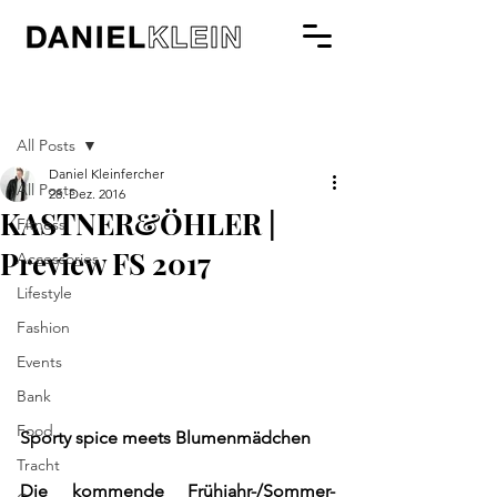
Beitrag
All Posts
Daniel Kleinfercher
All Posts
28. Dez. 2016
KASTNER&ÖHLER |
Fitness
Preview FS 2017
Accessories
Lifestyle
Fashion
Events
Bank
Food
Sporty spice meets Blumenmädchen
Tracht
Die kommende Frühjahr-/Sommer-